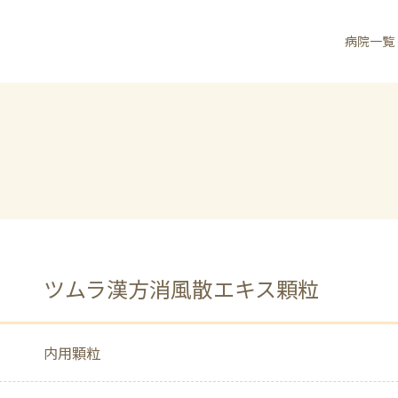
病院一覧
ツムラ漢方消風散エキス顆粒
内用顆粒