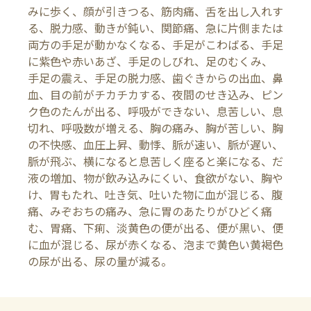
みに歩く、顔が引きつる、筋肉痛、舌を出し入れす
る、脱力感、動きが鈍い、関節痛、急に片側または
両方の手足が動かなくなる、手足がこわばる、手足
に紫色や赤いあざ、手足のしびれ、足のむくみ、
手足の震え、手足の脱力感、歯ぐきからの出血、鼻
血、目の前がチカチカする、夜間のせき込み、ピン
ク色のたんが出る、呼吸ができない、息苦しい、息
切れ、呼吸数が増える、胸の痛み、胸が苦しい、胸
の不快感、血圧上昇、動悸、脈が速い、脈が遅い、
脈が飛ぶ、横になると息苦しく座ると楽になる、だ
液の増加、物が飲み込みにくい、食欲がない、胸や
け、胃もたれ、吐き気、吐いた物に血が混じる、腹
痛、みぞおちの痛み、急に胃のあたりがひどく痛
む、胃痛、下痢、淡黄色の便が出る、便が黒い、便
に血が混じる、尿が赤くなる、泡まで黄色い黄褐色
の尿が出る、尿の量が減る。